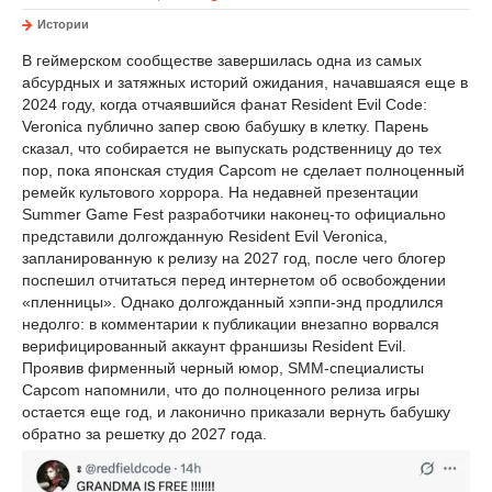
Истории
В геймерском сообществе завершилась одна из самых
абсурдных и затяжных историй ожидания, начавшаяся еще в
2024 году, когда отчаявшийся фанат Resident Evil Code:
Veronica публично запер свою бабушку в клетку. Парень
сказал, что собирается не выпускать родственницу до тех
пор, пока японская студия Capcom не сделает полноценный
ремейк культового хоррора. На недавней презентации
Summer Game Fest разработчики наконец-то официально
представили долгожданную Resident Evil Veronica,
запланированную к релизу на 2027 год, после чего блогер
поспешил отчитаться перед интернетом об освобождении
«пленницы». Однако долгожданный хэппи-энд продлился
недолго: в комментарии к публикации внезапно ворвался
верифицированный аккаунт франшизы Resident Evil.
Проявив фирменный черный юмор, SMM-специалисты
Capcom напомнили, что до полноценного релиза игры
остается еще год, и лаконично приказали вернуть бабушку
обратно за решетку до 2027 года.