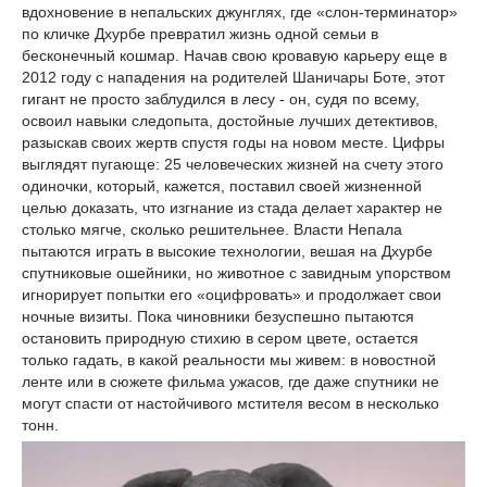
вдохновение в непальских джунглях, где «слон-терминатор»
по кличке Дхурбе превратил жизнь одной семьи в
бесконечный кошмар. Начав свою кровавую карьеру еще в
2012 году с нападения на родителей Шаничары Боте, этот
гигант не просто заблудился в лесу - он, судя по всему,
освоил навыки следопыта, достойные лучших детективов,
разыскав своих жертв спустя годы на новом месте. Цифры
выглядят пугающе: 25 человеческих жизней на счету этого
одиночки, который, кажется, поставил своей жизненной
целью доказать, что изгнание из стада делает характер не
столько мягче, сколько решительнее. Власти Непала
пытаются играть в высокие технологии, вешая на Дхурбе
спутниковые ошейники, но животное с завидным упорством
игнорирует попытки его «оцифровать» и продолжает свои
ночные визиты. Пока чиновники безуспешно пытаются
остановить природную стихию в сером цвете, остается
только гадать, в какой реальности мы живем: в новостной
ленте или в сюжете фильма ужасов, где даже спутники не
могут спасти от настойчивого мстителя весом в несколько
тонн.