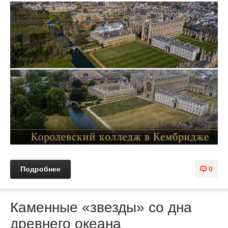
Подробнее
0
Каменные «звезды» со дна
древнего океана