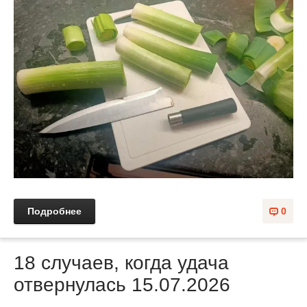
Подробнее
0
18 случаев, когда удача
отвернулась 15.07.2026