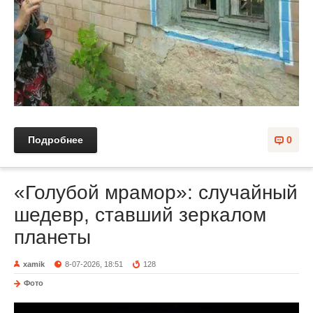
Подробнее
0
«Голубой мрамор»: случайный
шедевр, ставший зеркалом
планеты
xamik
8-07-2026, 18:51
128
Фото