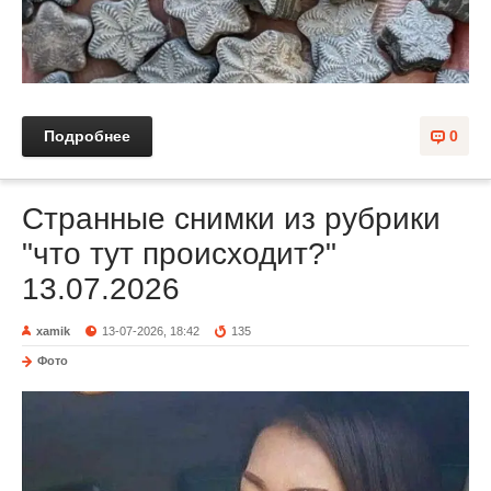
Подробнее
0
Странные снимки из рубрики
"что тут происходит?"
13.07.2026
xamik
13-07-2026, 18:42
135
Фото