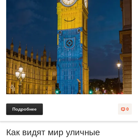
Подробнее
0
Как видят мир уличные