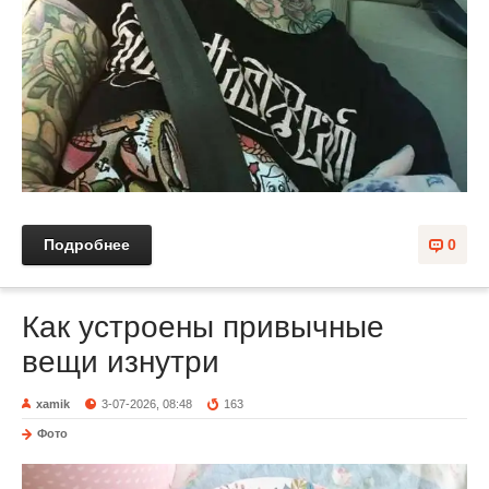
Подробнее
0
Как устроены привычные
вещи изнутри
xamik
3-07-2026, 08:48
163
Фото