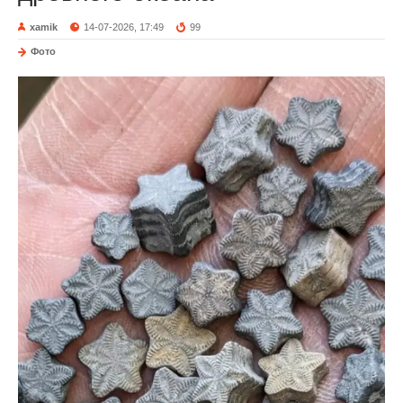
xamik
14-07-2026, 17:49
99
Фото