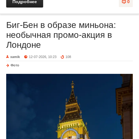
Подробнее
0
Биг-Бен в образе миньона:
необычная промо-акция в
Лондоне
xamik
12-07-2026, 10:23
108
Фото