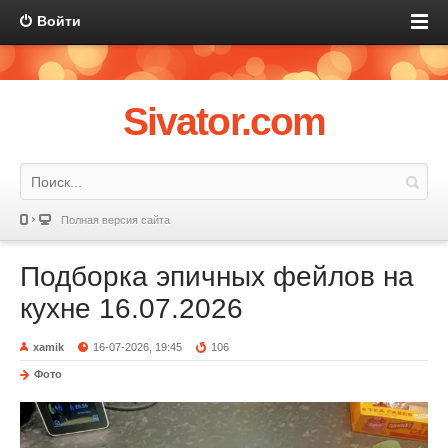
Войти
Sivator.com
Полная версия сайта
Подборка эпичных фейлов на
кухне 16.07.2026
xamik
16-07-2026, 19:45
106
Фото