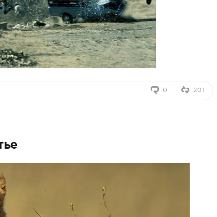
0
201
тье