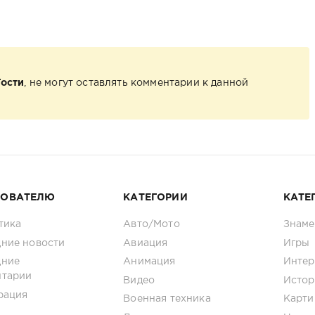
Гости
, не могут оставлять комментарии к данной
ЗОВАТЕЛЮ
КАТЕГОРИИ
КАТЕ
тика
Авто/Мото
Знаме
ние новости
Авиация
Игры
дние
Анимация
Интер
нтарии
Видео
Истор
рация
Военная техника
Карти