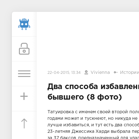
Vivienna
Истори
22-04-2015, 13:34
Два способа избавлен
+
бывшего (8 фото)
Татуировка с именем своей второй поло
годами может и тускнеют, но никуда не
лучше избавиться, и тут есть два способ
23-летняя Джессика Харди выбрала пер
за 37 баксов, предназначенный для удал