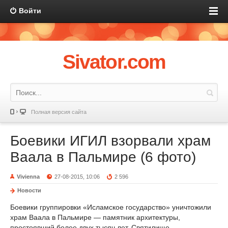
Войти
Sivator.com
Полная версия сайта
Боевики ИГИЛ взорвали храм
Ваала в Пальмире (6 фото)
Vivienna
27-08-2015, 10:06
2 596
Новости
Боевики группировки «Исламское государство» уничтожили
храм Ваала в Пальмире — памятник архитектуры,
простоявший более двух тысяч лет. Святилище