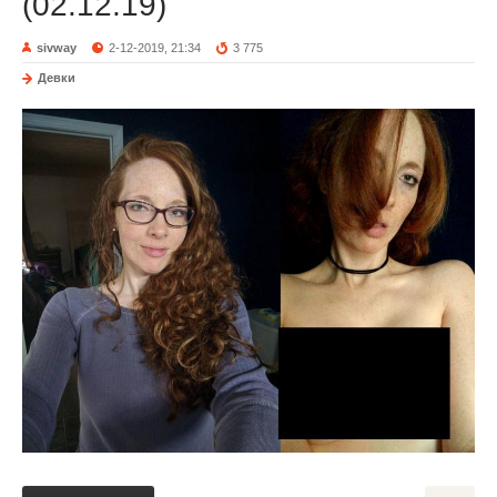
(02.12.19)
sivway
2-12-2019, 21:34
3 775
Девки