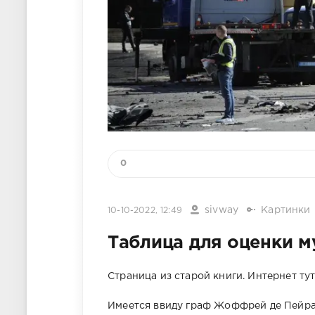
0
sivway
Картинки
10-10-2022, 12:49
Таблица для оценки 
Страница из старой книги. Интернет ту
Имеется ввиду граф Жоффрей де Пейра