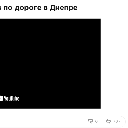
 по дороге в Днепре
0
707