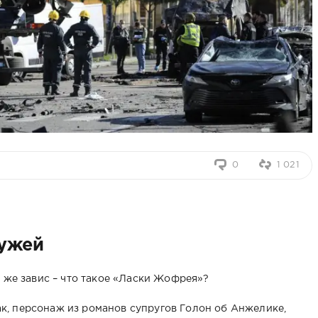
0
1 021
мужей
т же завис – что такое «Ласки Жофрея»?
к, персонаж из романов супругов Голон об Анжелике,