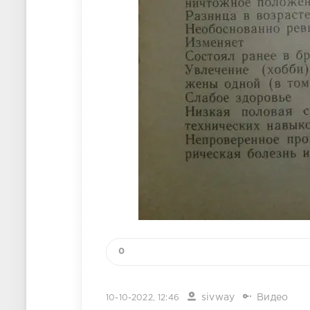
0
sivway
Видео
10-10-2022, 12:46