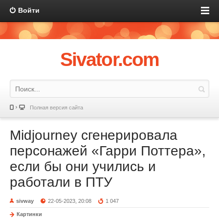
Войти
Sivator.com
Полная версия сайта
Midjourney сгенерировала
персонажей «Гарри Поттера»,
если бы они учились и
работали в ПТУ
sivway
22-05-2023, 20:08
1 047
Картинки