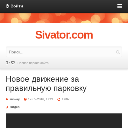
Войти
Sivator.com
Полная версия сайта
Новое движение за
правильную парковку
sivway
17-05-2016, 17:21
1 687
Видео