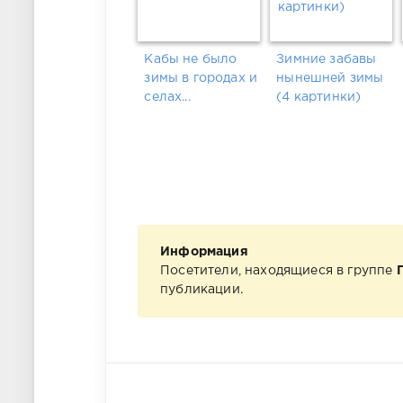
Кабы не было
Зимние забавы
зимы в городах и
нынешней зимы
селах...
(4 картинки)
Информация
Посетители, находящиеся в группе
публикации.