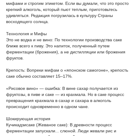
мифами и строгим этикетом. Если вы думали, что это просто
крепкий алкоголь, который пьют теплым, приготовьтесь
удивляться. Редакция погрузилась в культуру Страны
восходящего солнца.
Технология и Мифы
Это не водка и не вино: По технологии производства саке
ближе всего к пиву. Это напиток, полученный путем
ферментации (брожения), а не дистилляции или брожения
фруктов.
Крепость: Вопреки мифам о «японском самогоне», крепость
саке обычно составляет 15–17%.
«Рисовое вино» — ошибка: В вине сахар получается из
фруктозы, в пиве и саке — из крахмала. Но в саке процесс
превращения крахмала в сахар и сахара в алкоголь
происходит одновременно в одном чане.
Шокирующая история
Кучикадзисаке (Жеваное саке): В древности процесс
ферментации запускали... слюной. Люди жевали рис и