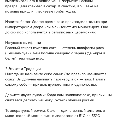
выплевывали его в общие чаны. Ферменты слюны
превращали крахмал в сахар. К счастью, в VII веке на
помощь пришли плесневые грибы кодзи.
Напиток богов: Долгое время саке производили только при
императорском дворе или в синтоистских монастырях. Оно
до сих пор используется в религиозных церемониях.
Искусство шлифовки
Главный секрет качества саке — степень шлифовки риса
(Сеймай-буай). Чем больше счищено с зерна (где жиры и
белки), тем чище вкус.
? Этикет и Традиции
Никогда не наливайте себе сами: Это правило называется
осяку. Вы должны наливать партнеру, а он — вам. Налить
самому себе — признак дурного тона и одиночества.
Держите двумя руками: Когда вам наливают саке, приличным
считается держать чашечку (о-тёко) обеими руками.
Температурный режим: Саке — единственный алкоголь в
мире, который можно пить в диапазоне от 5°C до 55°C.