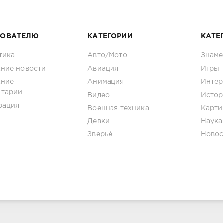
ЗОВАТЕЛЮ
КАТЕГОРИИ
КАТЕ
тика
Авто/Мото
Знаме
ние новости
Авиация
Игры
дние
Анимация
Интер
нтарии
Видео
Истор
рация
Военная техника
Карти
Девки
Наука
Зверьё
Новос