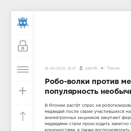
xamik
Техно
18-05-2026, 18:41
Робо-волки против ме
+
популярность необыч
В Японии растёт спрос на роботизиров
медведей после серии участившихся н
аниматронных хищников закупают ферм
медведями стали происходить заметно 
конечностями, а также воспроизводить 