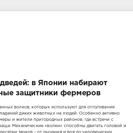
дведей: в Японии набирают
ные защитники фермеров
анных волков, которых используют для отпугивания
ападений диких животных на людей. Особенно активно
еры и жители пригородных районов, где встречи с
чаще. Механические «волки» способны двигать головой и
десятки звуков - от рычания и воя до человеческих