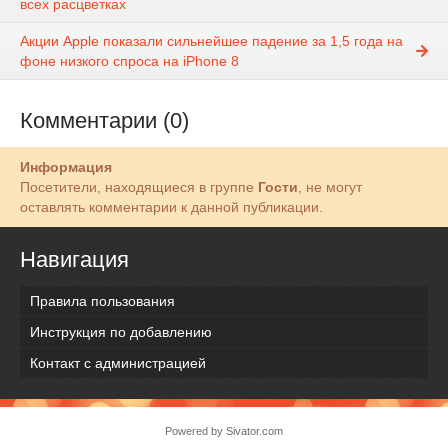
всех расцветках
Акции Apple показали сильнейшее падение за 1,5 года на
фоне низкого спроса на iPhone 8
Комментарии (0)
Информация
Посетители, находящиеся в группе
Гости
, не могут
оставлять комментарии к данной публикации.
Навигация
Правила пользования
Инструкция по добавлению
Контакт с администрацией
Powered by
Sivator.com