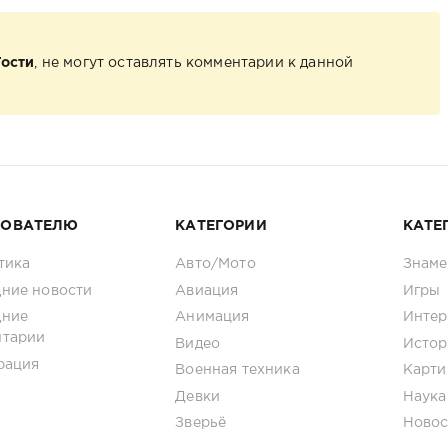
Гости
, не могут оставлять комментарии к данной
ЗОВАТЕЛЮ
КАТЕГОРИИ
КАТЕ
тика
Авто/Мото
Знаме
ние новости
Авиация
Игры
дние
Анимация
Интер
нтарии
Видео
Истор
рация
Военная техника
Карти
Девки
Наука
Зверьё
Новос