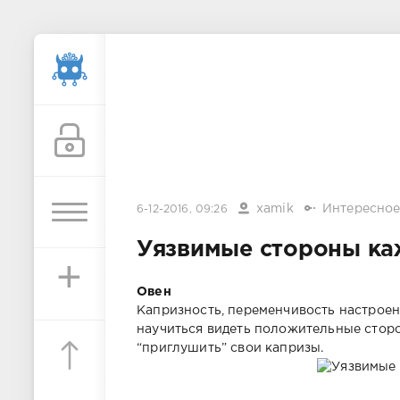
xamik
Интересно
6-12-2016, 09:26
Уязвимые стороны ка
+
Овен
Капризность, переменчивость настроени
научиться видеть положительные сторон
“приглушить” свои капризы.