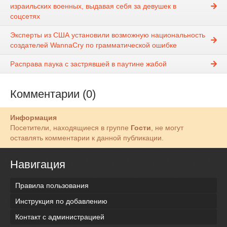
израильских военных, выдавая себя за девушек в
соцсетях
Эксперты из США установили возможную национальность
создателей WannaCry по грамматической ошибке
Расправа паука с застрявшей в паутине жабой
Комментарии (0)
Информация
Посетители, находящиеся в группе
Гости
, не могут
оставлять комментарии к данной публикации.
Навигация
Правила пользования
Инструкция по добавлению
Контакт с администрацией