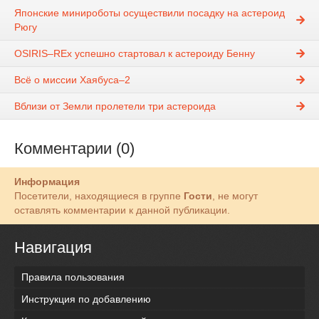
Японские минироботы осуществили посадку на астероид
Рюгу
OSIRIS–REx успешно стартовал к астероиду Бенну
Всё о миссии Хаябуса–2
Вблизи от Земли пролетели три астероида
Комментарии (0)
Информация
Посетители, находящиеся в группе
Гости
, не могут
оставлять комментарии к данной публикации.
Навигация
Правила пользования
Инструкция по добавлению