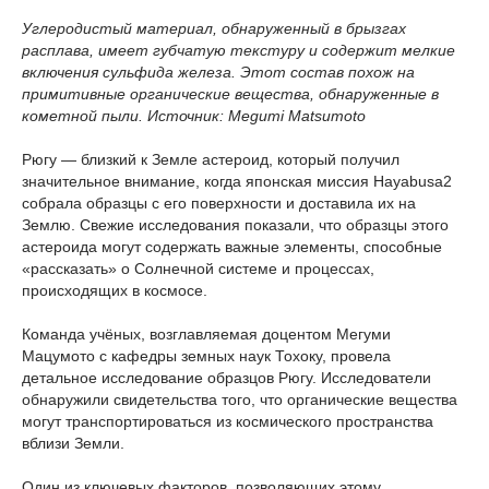
Углеродистый материал, обнаруженный в брызгах
расплава, имеет губчатую текстуру и содержит мелкие
включения сульфида железа. Этот состав похож на
примитивные органические вещества, обнаруженные в
кометной пыли. Источник: Megumi Matsumoto
Рюгу — близкий к Земле астероид, который получил
значительное внимание, когда японская миссия Hayabusa2
собрала образцы с его поверхности и доставила их на
Землю. Свежие исследования показали, что образцы этого
астероида могут содержать важные элементы, способные
«рассказать» о Солнечной системе и процессах,
происходящих в космосе.
Команда учёных, возглавляемая доцентом Мегуми
Мацумото с кафедры земных наук Тохоку, провела
детальное исследование образцов Рюгу. Исследователи
обнаружили свидетельства того, что органические вещества
могут транспортироваться из космического пространства
вблизи Земли.
Один из ключевых факторов, позволяющих этому