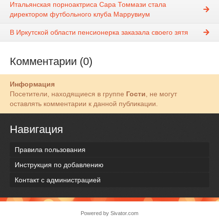
Итальянская порноактриса Сара Томмази стала
директором футбольного клуба Маррувиум
В Иркутской области пенсионерка заказала своего зятя
Комментарии (0)
Информация
Посетители, находящиеся в группе
Гости
, не могут
оставлять комментарии к данной публикации.
Навигация
Правила пользования
Инструкция по добавлению
Контакт с администрацией
Powered by
Sivator.com